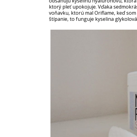
obsahujú kyselinu hyalurónovú, ktorá
ktorý pleť upokojuje. Vďaka sedmokrá
voňavku, ktorú mal Oriflame, keď som 
štípanie, to funguje kyselina glykolová