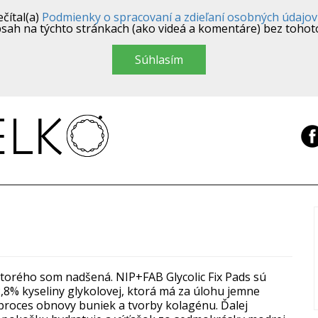
čítal(a)
Podmienky o spracovaní a zdieľaní osobných údajov
sah na týchto stránkach (ako videá a komentáre) bez tohot
Súhlasím
ktorého som nadšená. NIP+FAB Glycolic Fix Pads sú
8% kyseliny glykolovej, ktorá má za úlohu jemne
roces obnovy buniek a tvorby kolagénu. Ďalej