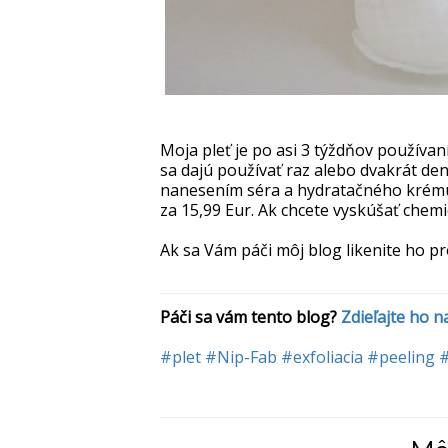
Moja pleť je po asi 3 týždňov používan
sa dajú používať raz alebo dvakrát denn
nanesením séra a hydratačného krému
za 15,99 Eur. Ak chcete vyskúšať chemi
Ak sa Vám páči môj blog likenite ho p
Páči sa vám tento blog? 
Zdieľajte ho 
#plet
#Nip-Fab
#exfoliacia
#peeling