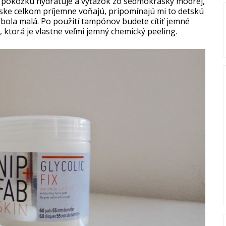
 pokožku hydratuje a výťažok zo sedmokrásky modrej,
ske celkom príjemne voňajú, pripomínajú mi to detskú
bola malá. Po použití tampónov budete cítiť jemné
, ktorá je vlastne veľmi jemný chemický peeling.