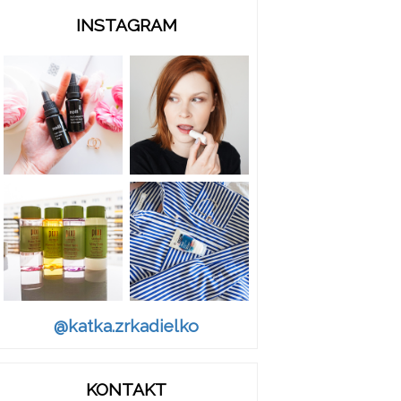
INSTAGRAM
@katka.zrkadielko
KONTAKT