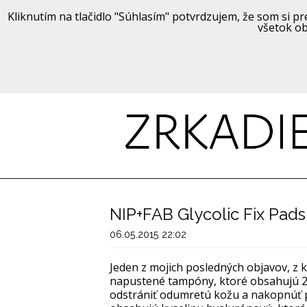
Kliknutím na tlačidlo "Súhlasím" potvrdzujem, že som si pre
všetok ob
NIP+FAB Glycolic Fix Pads
06.05.2015 22:02
Jeden z mojich posledných objavov, z 
napustené tampóny, ktoré obsahujú 2,
odstrániť odumretú kožu a nakopnúť p