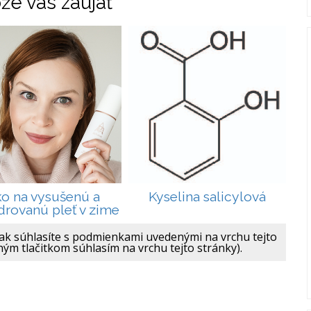
že vás zaujať
o na vysušenú a
Kyselina salicylová
rovanú pleť v zime
ak súhlasíte s podmienkami uvedenými na vrchu tejto
ným tlačitkom súhlasím na vrchu tejto stránky).