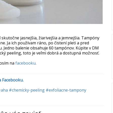
í skutočne jasnejšia, žiarivejšia a jemnejšia. Tampóny
e. Ja ich používam ráno, po čistení pleti a pred
. Jedno balenie obsahuje 60 tampónov. Kúpite v DM
cký peeling, toto je veľmi dobrá a dostupná možnosť.
rosím na
facebooku
.
na Facebooku.
#aha
#chemicky-peeling
#exfoliacne-tampony