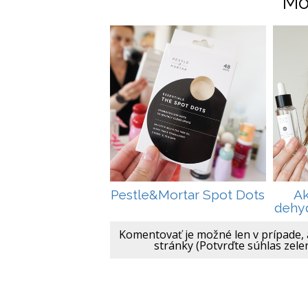
Mô
Pestle&Mortar Spot Dots
Ak
dehyd
Komentovať je možné len v prípade, 
stránky (Potvrďte súhlas zele