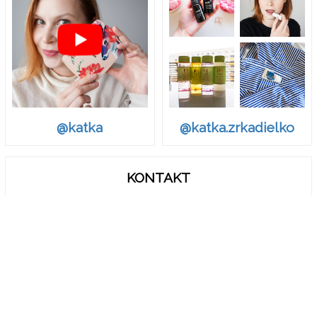
@katka.zrkadielko
@katka
KONTAKT
zrkadielko.sk@gmail.com
© Zrkadielko, Zrkadielko..
Ak chcete odvolať Váš súhlas s Podmienkami o spracovaní a
zdieľaní osobných údajov, vymažťe vo vašom prehliadači
cookies pre doménu zrkadielko.sk.