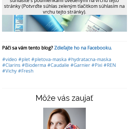
súhlasíte s podmienkami uvedenými na vrchu tejto
stránky (Potvrďte súhlas zeleným tlačitkom súhlasím na
vrchu tejto stránky).
Páči sa vám tento blog? 
Zdieľajte ho na Facebooku.
#video
#plet
#pletova-maska
#hydratacna-maska
#Clarins
#Bioderma
#Caudalie
#Garnier
#Pixi
#REN
#Vichy
#Fresh
Môže vás zaujať