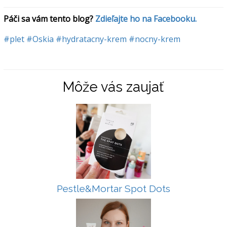
Páči sa vám tento blog? 
Zdieľajte ho na Facebooku.
#plet
#Oskia
#hydratacny-krem
#nocny-krem
Môže vás zaujať
Pestle&Mortar Spot Dots