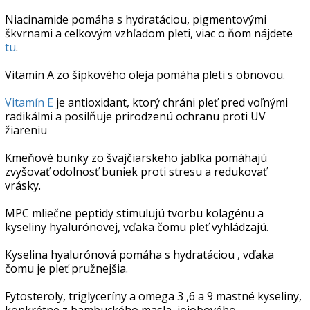
Niacinamide pomáha s hydratáciou, pigmentovými
škvrnami a celkovým vzhľadom pleti, viac o ňom nájdete
tu
.
Vitamín A zo šípkového oleja pomáha pleti s obnovou.
Vitamín E
je antioxidant, ktorý chráni pleť pred voľnými
radikálmi a posilňuje prirodzenú ochranu proti UV
žiareniu
Kmeňové bunky zo švajčiarskeho jablka pomáhajú
zvyšovať odolnosť buniek proti stresu a redukovať
vrásky.
MPC mliečne peptidy stimulujú tvorbu kolagénu a
kyseliny hyalurónovej, vďaka čomu pleť vyhládzajú.
Kyselina hyalurónová pomáha s hydratáciou , vďaka
čomu je pleť pružnejšia.
Fytosteroly, triglyceríny a omega 3 ,6 a 9 mastné kyseliny,
konkrétne z bambuckého masla, jojobového,