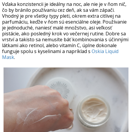
Vďaka konzistencii je ideálny na noc, ale nie je v ňom nič,
čo by bránilo používaniu cez deň, ak sa vám zápači.
Vhodný je pre všetky typy pleti, okrem extra citlivej na
parfumáciu, keďže v ňom sú esenciálne oleje. Používanie
je jednoduché, naniesť malé množstvo, asi veľkosť
pistácie, ako posledný krok vo večernej rutine. Dobre sa
vrství a takisto sa nemusíte báť kombinovania s účinnými
látkami ako retinol, alebo vitamín C, úplne dokonale
funguje spolu s kyselinami a napríklad s
Oskia Liquid
Mask
.