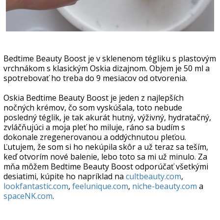
Bedtime Beauty Boost je v sklenenom tégliku s plastovým
vrchnákom s klasickým Oskia dizajnom. Objem je 50 ml a
spotrebovať ho treba do 9 mesiacov od otvorenia.
Oskia Bedtime Beauty Boost je jeden z najlepších
nočných krémov, čo som vyskúšala, toto nebude
posledný téglik, je tak akurát hutný, výživný, hydratačný,
zvláčňujúci a moja pleť ho miluje, ráno sa budím s
dokonale zregenerovanou a oddýchnutou pleťou.
Ľutujem, že som si ho nekúpila skôr a už teraz sa teším,
keď otvorím nové balenie, lebo toto sa mi už minulo. Za
mňa môžem Bedtime Beauty Boost odporúčať všetkými
desiatimi, kúpite ho napríklad na
cultbeauty.com
,
lookfantastic.com
,
feelunique.com
,
niche-beauty.com
a
spaceNK.com
.