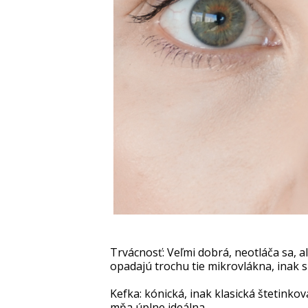
Trvácnosť: Veľmi dobrá, neotláča sa, al
opadajú trochu tie mikrovlákna, inak 
Kefka: kónická, inak klasická štetinko
mňa úplne ideálna.