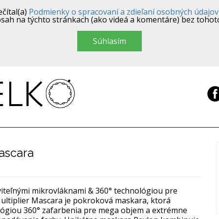
čítal(a)
Podmienky o spracovaní a zdieľaní osobných údajov
sah na týchto stránkach (ako videá a komentáre) bez tohot
Súhlasím
ascara
viteľnými mikrovláknami & 360° technológiou pre
ultiplier Mascara je pokroková maskara, ktorá
ológiou 360° zafarbenia pre mega objem a extrémne