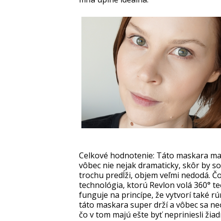
Celkové hodnotenie: Táto maskara ma n
vôbec nie nejak dramaticky, skôr by so
trochu predĺži, objem veľmi nedodá. Čo,
technológia, ktorú Revlon volá 360° te
funguje na princípe, že vytvorí také rú
táto maskara super drží a vôbec sa neo
čo v tom majú ešte byť nepriniesli ži