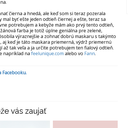
lna.
nať čierna a hnedá, ale keď som si teraz pozerala
y mal byť ešte jeden odtieň čiernej a ešte, teraz sa
itívne potrebujem a kebyže mám ako prvý tento odtieň,
ažánová farba je totiž úplne geniálna pre zelené,
 pôsobila výraznejšie a zohnať dobrú maskaru s takýmto
, aj keď je táto maskara priemerná, výdrž priemernú
 až tak veľa a ja určite potrebujem ten fialový odtieň.
e napríklad na
feelunique.com
alebo vo
Fann
.
na Facebooku.
že vás zaujať