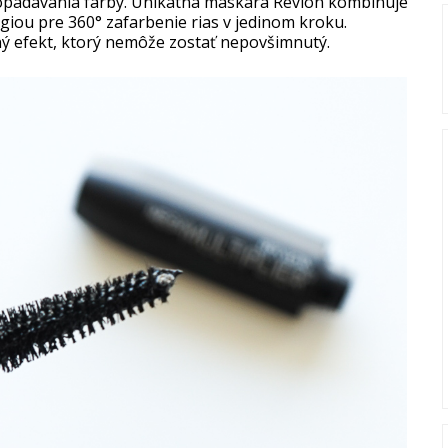
 opadávania farby. Unikátna maskara Revlon kombinuje
ógiou pre 360° zafarbenie rias v jedinom kroku.
ný efekt, ktorý nemôže zostať nepovšimnutý.