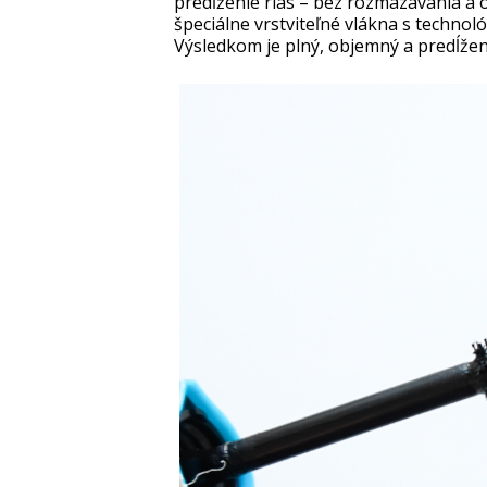
predĺženie rias – bez rozmazávania a
špeciálne vrstviteľné vlákna s technol
Výsledkom je plný, objemný a predĺže