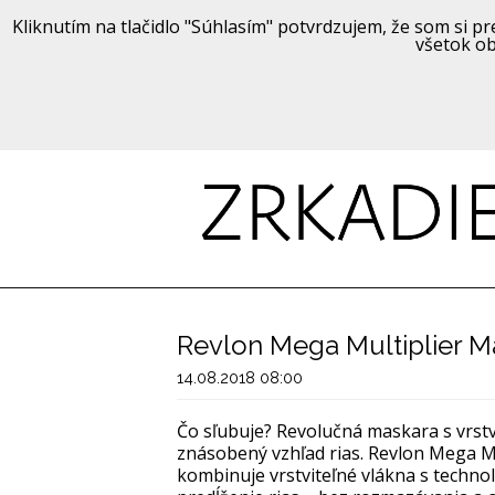
Kliknutím na tlačidlo "Súhlasím" potvrdzujem, že som si pre
všetok ob
Revlon Mega Multiplier M
14.08.2018 08:00
Čo sľubuje? Revolučná maskara s vrst
znásobený vzhľad rias. Revlon Mega M
kombinuje vrstviteľné vlákna s techn