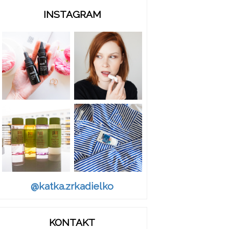
INSTAGRAM
@katka.zrkadielko
KONTAKT