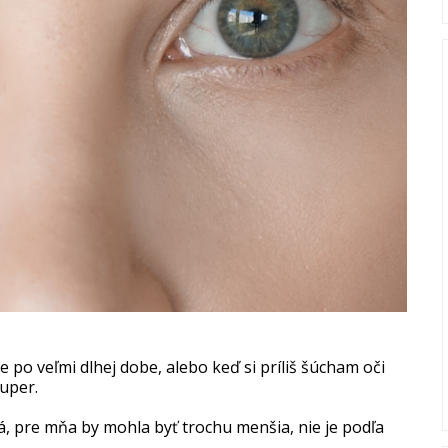
e po veľmi dlhej dobe, alebo keď si príliš šúcham oči
super.
vá, pre mňa by mohla byť trochu menšia, nie je podľa