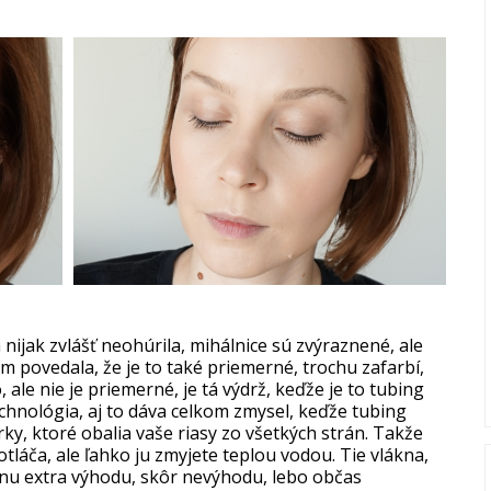
ijak zvlášť neohúrila, mihálnice sú zvýraznené, ale
m povedala, že je to také priemerné, trochu zafarbí,
 ale nie je priemerné, je tá výdrž, keďže je to tubing
chnológia, aj to dáva celkom zmysel, keďže tubing
rky, ktoré obalia vaše riasy zo všetkých strán. Takže
tláča, ale ľahko ju zmyjete teplou vodou. Tie vlákna,
adnu extra výhodu, skôr nevýhodu, lebo občas