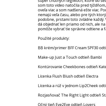
super chutných téglikoch, ktoré do seba
som toto video natočila pred týždňo
oveľa viac a som nadšená ešte viac. Pod
nemajú veľa času, alebo pre tých ktor
podobne, prstami toto zvládne každý. 
dá objednať len priamo od nich, ale n
pomôže vybrať tie správne odtiene a f
Použité produkty:
BB krém/primer BFF Cream SPF30 odti
Make-up Just a Touch odtieň Bambi
Kontúrovanie Cheekbones odtieň Kat
Lícenka Flush Blush odtieň Electra
Lícenka a rúž v jednom Lip2Cheek od
Rozjasňovač The Right Light odtieň St
Očný tieň Eye2Eye odtieň Lovers