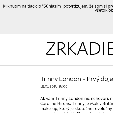
Kliknutím na tlačidlo "Súhlasím" potvrdzujem, že som si pre
všetok ob
Trinny London - Prvý doj
19.01.2018 18:00
Ak vám Trinny London nič nehovorí, ne
Caroline Hirons. Trinny je však v Bri
make-up, ktorý je skutočne revolučný 