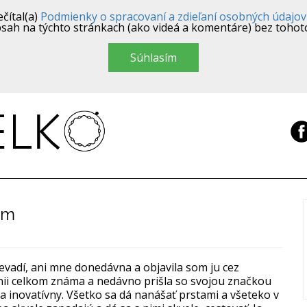
čítal(a)
Podmienky o spracovaní a zdieľaní osobných údajov
sah na týchto stránkach (ako videá a komentáre) bez tohot
Súhlasím
em
vadí, ani mne donedávna a objavila som ju cez
tánii celkom známa a nedávno prišla so svojou značkou
a inovatívny. Všetko sa dá nanášať prstami a všeteko v