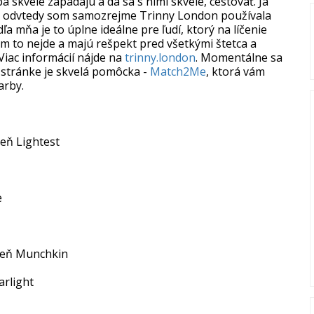
 skvele zapadajú a dá sa s nimi skvele, cestovať. Ja
m, odvtedy som samozrejme Trinny London používala
ľa mňa je to úplne ideálne pre ľudí, ktorý na líčenie
ým to nejde a majú rešpekt pred všetkými štetca a
Viac informácií nájde na
trinny.london
. Momentálne sa
a stránke je skvelá pomôcka -
Match2Me
, ktorá vám
arby.
eň Lightest
e
tieň Munchkin
arlight