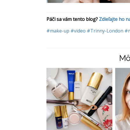
Páči sa vám tento blog? 
Zdieľajte ho 
#make-up
#video
#Trinny-London
#
Mô