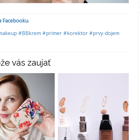
na Facebooku.
makeup
#BBkrem
#primer
#korektor
#prvy-dojem
že vás zaujať