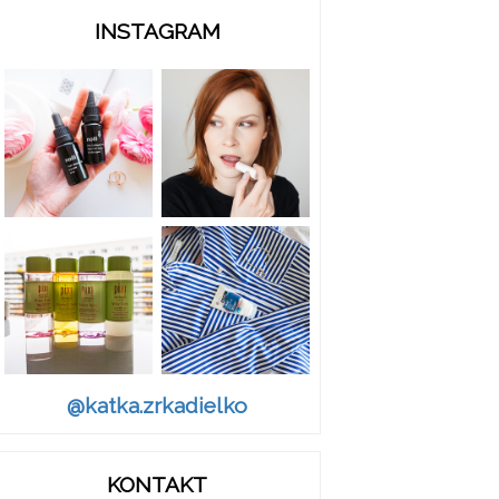
INSTAGRAM
@katka.zrkadielko
KONTAKT