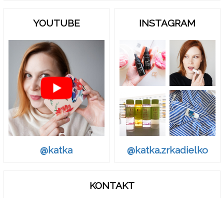
YOUTUBE
INSTAGRAM
@katka.zrkadielko
@katka
KONTAKT
zrkadielko.sk@gmail.com