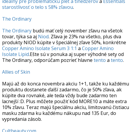
ideálny pre problematickú pleť a tínedžerov
a
Essentials
starostlivosť o telo s 58% zľavou
.
The Ordinary
The Ordinary
budú mať celý november zľavu na všetok
tovar, týka sa aj
Niod
. Zľava je 23% na všetko, plus dva
produkty NIOD kúpite v špeciálnej zľave 50%, konkrétne
Copper Amino Isolate Serum 3 1:1
a
Copper Amino
Isolate Lipid
.Ešte sú v ponuka aj super výhodné sety od
The Ordinary, odporúčam pozrieť hlavne
tento
a
tento
.
Allies of Skin
Majú až do konca novembra akciu 1+1, takže ku každému
produktu dostanete ďalší zadarmo, čo je 50% zľava, ak
kúpite dva rovnaké, ale teda vždy bude zadarmo ten
lacnejší :D. Plus môžete použiť kód MORE10 a máte extra
10% zľavu. Teraz majú špeciálnu akciu, limitovanú čistiacu
masku zdarma ku každému nákupu nad 135 Eur, do
vypredania zásob.
Cultbeauty.com