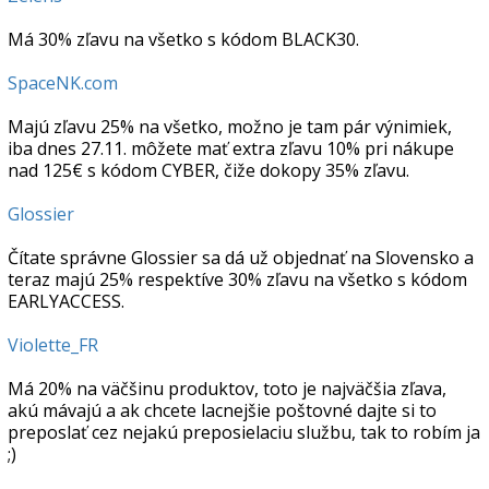
Má 30% zľavu na všetko s kódom BLACK30.
SpaceNK.com
Majú zľavu 25% na všetko, možno je tam pár výnimiek,
iba dnes 27.11. môžete mať extra zľavu 10% pri nákupe
nad 125€ s kódom CYBER, čiže dokopy 35% zľavu.
Glossier
Čítate správne Glossier sa dá už objednať na Slovensko a
teraz majú 25% respektíve 30% zľavu na všetko s kódom
EARLYACCESS.
Violette_FR
Má 20% na väčšinu produktov, toto je najväčšia zľava,
akú mávajú a ak chcete lacnejšie poštovné dajte si to
preposlať cez nejakú preposielaciu službu, tak to robím ja
;)