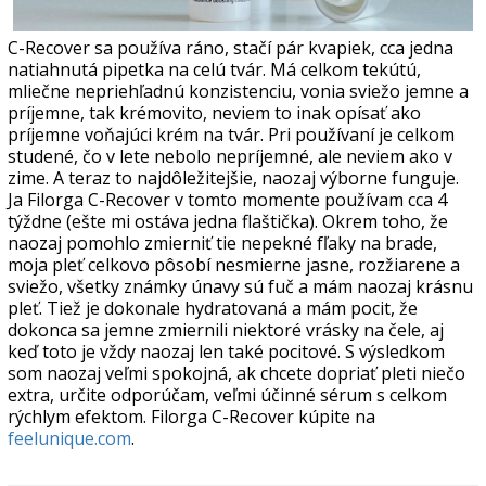
C-Recover sa používa ráno, stačí pár kvapiek, cca jedna
natiahnutá pipetka na celú tvár. Má celkom tekútú,
mliečne nepriehľadnú konzistenciu, vonia sviežo jemne a
príjemne, tak krémovito, neviem to inak opísať ako
príjemne voňajúci krém na tvár. Pri používaní je celkom
studené, čo v lete nebolo nepríjemné, ale neviem ako v
zime. A teraz to najdôležitejšie, naozaj výborne funguje.
Ja Filorga C-Recover v tomto momente používam cca 4
týždne (ešte mi ostáva jedna flaštička). Okrem toho, že
naozaj pomohlo zmierniť tie nepekné fľaky na brade,
moja pleť celkovo pôsobí nesmierne jasne, rozžiarene a
sviežo, všetky známky únavy sú fuč a mám naozaj krásnu
pleť. Tiež je dokonale hydratovaná a mám pocit, že
dokonca sa jemne zmiernili niektoré vrásky na čele, aj
keď toto je vždy naozaj len také pocitové. S výsledkom
som naozaj veľmi spokojná, ak chcete dopriať pleti niečo
extra, určite odporúčam, veľmi účinné sérum s celkom
rýchlym efektom. Filorga C-Recover kúpite na
feelunique.com
.