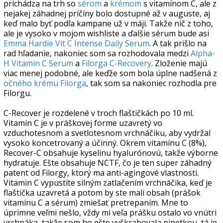
prichádza na trh so
sérom
a
krémom
s vitamínom C, ale z
nejakej záhadnej príčíny bolo dostupné až v auguste, aj
keď malo byť podľa kampane už v máji. Takže nič z toho,
ale je vysoko v mojom wishliste a ďalšie sérum bude asi
Emma Hardie Vit C Intense Daily Serum
. A tak prišlo na
rad hľadanie, nakoniec som sa rozhodovala medzi
Alpha-
H Vitamin C Serum
a
Filorga C-Recovery
. Zloženie majú
viac menej podobné, ale keďže som bola úplne nadšená z
očného krému Filorga
, tak som sa nakoniec rozhodla pre
Filorgu.
C-Recover je rozdelené v troch flaštičkách po 10 ml.
Vitamín C je v práškovej forme uzavretý vo
vzduchotesnom a svetlotesnom vrchnáčiku, aby vydržal
vysoko koncetrovaný a účinný. Okrem vitamínu C (8%),
Recover-C obsahuje kyselinu hyalurónovú, takže výborne
hydratuje. Ešte obsahuje NCTF, čo je ten super záhadný
patent od Filorgy, ktorý ma anti-agingové vlastnosti.
Vitamin C vypustíte silným zatlačením vrchnáčika, keď je
flaštička uzavretá a potom by ste mali obsah (prášok
vitamínu C a sérum) zmiešať pretrepaním. Mne to
úprimne veľmi nešlo, vždy mi veľa prášku ostalo vo vnútri
vrchnáka, takže som ho ešte vyškrabovala pipetkou, tá je