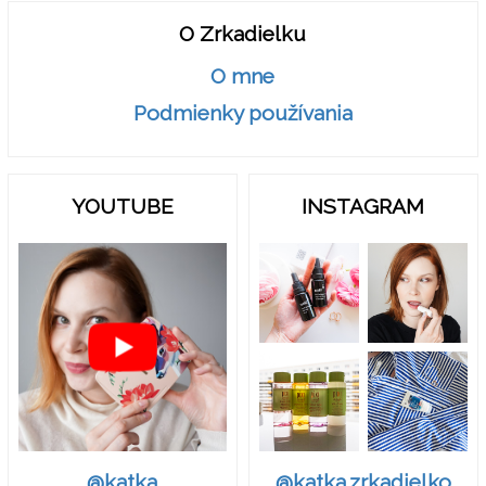
O Zrkadielku
O mne
Podmienky používania
YOUTUBE
INSTAGRAM
@katka.zrkadielko
@katka