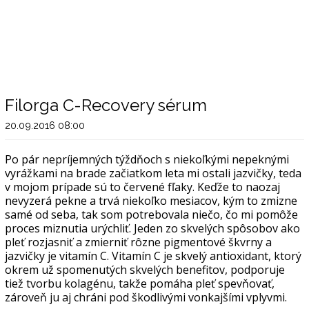
Filorga C-Recovery sérum
20.09.2016 08:00
Po pár nepríjemných týždňoch s niekoľkými nepeknými
vyrážkami na brade začiatkom leta mi ostali jazvičky, teda
v mojom prípade sú to červené fľaky. Keďže to naozaj
nevyzerá pekne a trvá niekoľko mesiacov, kým to zmizne
samé od seba, tak som potrebovala niečo, čo mi pomôže
proces miznutia urýchliť. Jeden zo skvelých spôsobov ako
pleť rozjasniť a zmierniť rôzne pigmentové škvrny a
jazvičky je vitamín C. Vitamín C je skvelý antioxidant, ktorý
okrem už spomenutých skvelých benefitov, podporuje
tiež tvorbu kolagénu, takže pomáha pleť spevňovať,
zároveň ju aj chráni pod škodlivými vonkajšími vplyvmi.