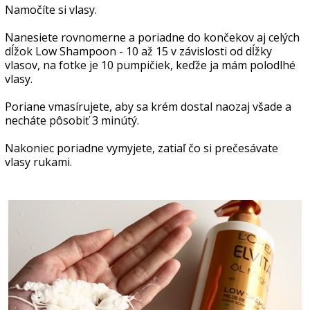
Namočíte si vlasy.
Nanesiete rovnomerne a poriadne do končekov aj celých
dĺžok Low Shampoon - 10 až 15 v závislosti od dĺžky
vlasov, na fotke je 10 pumpičiek, keďže ja mám polodlhé
vlasy.
Poriane vmasírujete, aby sa krém dostal naozaj všade a
necháte pôsobiť 3 minútý.
Nakoniec poriadne vymyjete, zatiaľ čo si prečesávate
vlasy rukami.