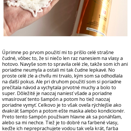
Úprimne po prvom použití mi to prišlo celé strašne
čudné, vôbec to, že si niečo len raz nanesiem na vlasy a
hotovo. Navyše som to spravila celé zle, takže som ich ani
poriadne neumyla a ostali mi tak čudne lepkavé. No
proste celé zle a chvíľu mi trvalo, kým som sa odhodlala
na ďalší pokus. Ale pri druhom použití som si poriadne
prečítala návod a vychytala prvotné muchy a bolo to
super. Dôležité je naozaj naniesť všade a poriadne
vmasírovať tento šampón a potom ho tiež naozaj
poriadne vymyť. Celkovo je to však oveľa rýchlejšie ako
dvakrát šampón a potom ešte maska alebo kondicionér.
Preto tento šampón používam hlavne ak sa ponáhľam,
alebo sa mi nechce. Tiež je to dobré na farbené vlasy,
keďže ich nepreprachujete vodou tak veľa krát, farba