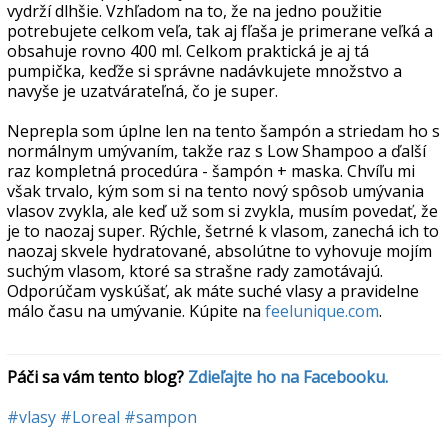
vydrží dlhšie. Vzhľadom na to, že na jedno použitie
potrebujete celkom veľa, tak aj fľaša je primerane veľká a
obsahuje rovno 400 ml. Celkom praktická je aj tá
pumpička, keďže si správne nadávkujete množstvo a
navyše je uzatvárateľná, čo je super.
Neprepla som úplne len na tento šampón a striedam ho s
normálnym umývaním, takže raz s Low Shampoo a ďalší
raz kompletná procedúra - šampón + maska. Chvíľu mi
však trvalo, kým som si na tento nový spôsob umývania
vlasov zvykla, ale keď už som si zvykla, musím povedať, že
je to naozaj super. Rýchle, šetrné k vlasom, zanechá ich to
naozaj skvele hydratované, absolútne to vyhovuje mojím
suchým vlasom, ktoré sa strašne rady zamotávajú.
Odporúčam vyskúšať, ak máte suché vlasy a pravidelne
málo času na umývanie. Kúpite na
feelunique.com
.
Páči sa vám tento blog? 
Zdieľajte ho na Facebooku.
#vlasy
#Loreal
#sampon