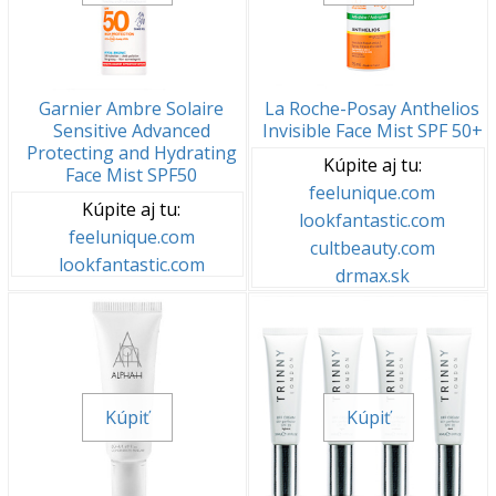
Garnier Ambre Solaire
La Roche-Posay Anthelios
Sensitive Advanced
Invisible Face Mist SPF 50+
Protecting and Hydrating
Kúpite aj tu:
Face Mist SPF50
feelunique.com
Kúpite aj tu:
lookfantastic.com
feelunique.com
cultbeauty.com
lookfantastic.com
drmax.sk
Kúpiť
Kúpiť