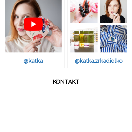
@katka.zrkadielko
@katka
KONTAKT
zrkadielko.sk@gmail.com
© Zrkadielko, Zrkadielko..
Ak chcete odvolať Váš súhlas s Podmienkami o spracovaní a
zdieľaní osobných údajov, vymažťe vo vašom prehliadači
cookies pre doménu zrkadielko.sk.