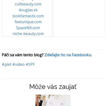
cultbeauty.com
douglas.sk
lookfantastic.com
feelunique.com
SpaceNK.com
niche-beauty.com
Páči sa vám tento blog? 
Zdieľajte ho na Facebooku.
#plet
#video
#SPF
Môže vás zaujať