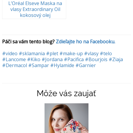
L’Oréal Elseve Maska na
vlasy Extraordinary Oil
kokosový olej
Páči sa vám tento blog? 
Zdieľajte ho na Facebooku.
#video
#sklamania
#plet
#make-up
#vlasy
#telo
#Lancome
#Kiko
#Jordana
#Pacifica
#Bourjois
#Ziaja
#Dermacol
#Sampar
#Hylamide
#Garnier
Môže vás zaujať