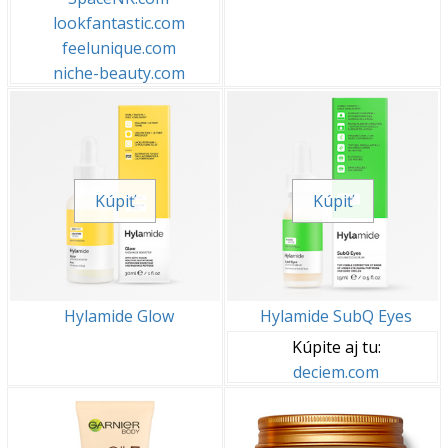
lookfantastic.com
feelunique.com
niche-beauty.com
Kúpiť
Kúpiť
Hylamide Glow
Hylamide SubQ Eyes
Kúpite aj tu:
deciem.com