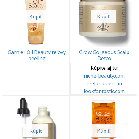
Kúpiť
Kúpiť
Garnier Oil Beauty telový
Grow Gorgeous Scalp
peeling
Detox
Kúpite aj tu:
niche-beauty.com
feelunique.com
lookfantastic.com
Kúpiť
Kúpiť