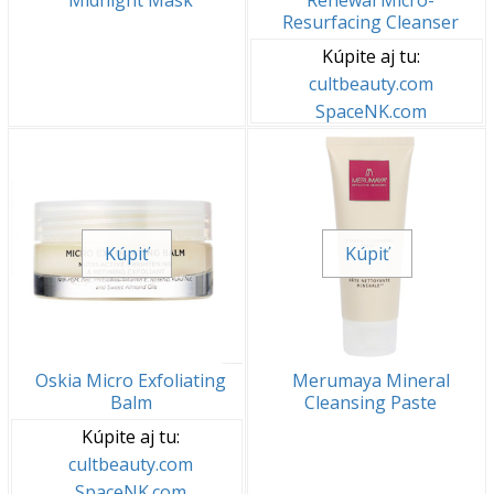
Midnight Mask
Renewal Micro-
Resurfacing Cleanser
Kúpite aj tu:
cultbeauty.com
SpaceNK.com
Kúpiť
Kúpiť
Oskia Micro Exfoliating
Merumaya Mineral
Balm
Cleansing Paste
Kúpite aj tu:
cultbeauty.com
SpaceNK.com