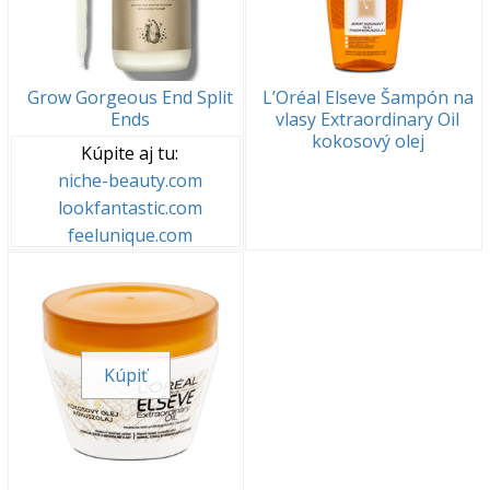
Grow Gorgeous End Split
L’Oréal Elseve Šampón na
Ends
vlasy Extraordinary Oil
kokosový olej
Kúpite aj tu:
niche-beauty.com
lookfantastic.com
feelunique.com
Kúpiť