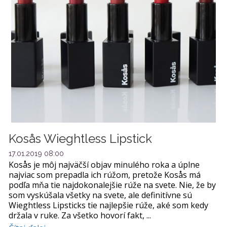
Kosås Wieghtless Lipstick
17.01.2019 08:00
Kosås je môj najväčší objav minulého roka a úplne
najviac som prepadla ich rúžom, pretože Kosås má
podľa mňa tie najdokonalejšie rúže na svete. Nie, že by
som vyskúšala všetky na svete, ale definitívne sú
Wieghtless Lipsticks tie najlepšie rúže, aké som kedy
držala v ruke. Za všetko hovorí fakt, ...